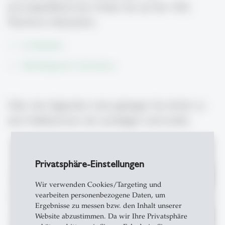
Journalpublikationen finden Sie auf der HSG
Plattform Alexandria.
Zu Alexandria
Alle Beiträge des =mcm
instituts
Über die folgenden Links gelangen Sie direkt zu
den Publikationen der jeweiligen Lehrstühle:
Privatsphäre-Einstellungen
=mcm1 | Prof. Dr. Martin
Alexandria
Forschungsprofil
Eppler
Wir verwenden Cookies/Targeting und
vearbeiten personenbezogene Daten, um
Ergebnisse zu messen bzw. den Inhalt unserer
=mcm2 | Prof. Dr. Miriam
Alexandria
Website abzustimmen. Da wir Ihre Privatsphäre
Forschungsprofil
Meckel