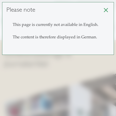
unisg.ch
Choose institutes
Please note
close
This page is currently not available in English.
search
The content is therefore displayed in German.
Konferenzbeiträge &
Journaliartikel