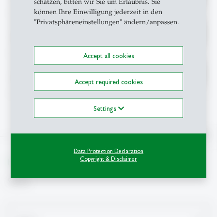
schätzen, bitten wir Sie um Erlaubnis. Sie
können Ihre Einwilligung jederzeit in den
"Privatsphäreneinstellungen" ändern/anpassen.
=mcm3 | Prof. Dr. Veronica
Alexandria
Forschungsprofil
Barassi
Accept all cookies
=mcm4 | Prof. Dr. Katarina
Alexandria
Forschungsprofil
Stanoevska-Slabeva
Accept required cookies
Settings
north
Data Protection Declaration
Copyright & Disclaimer
From insight to impact.
Suche