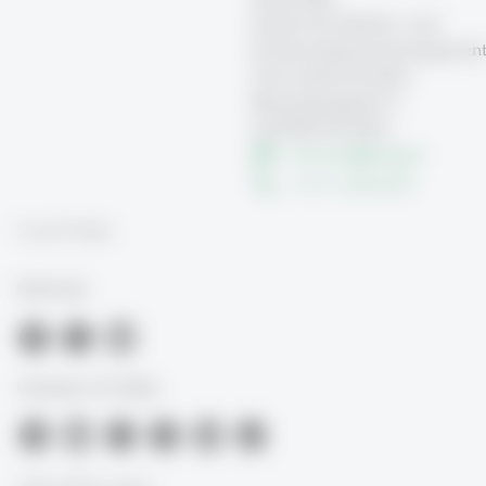
Institut für Medien- und
Kommunikationsmanagemen
Universität St.Gallen
Blumenbergplatz 9
CH-9000 St.Gallen
info.mcm
@
unisg.ch
+41 71 224 22 97
Social Media
MCM-HSG
University of St.Gallen