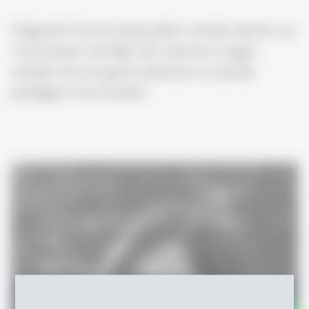
Folgende Promotionsprojekte werden derzeit am
=mcm
institut
verfolgt. Bei weiteren Fragen,
wenden Sie sich gerne jederzeit an den/die
jeweilige/n Dotorand/in.
Techno-colonialism, Caste and Health in
India
Rahi Patra