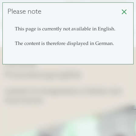
unisg.ch
Choose institutes
Please note
close
This page is currently not available in English.
search
The content is therefore displayed in German.
Aktuelle
Promotionsprojekte
Laufende Forschungsarbeiten im Rahmen einer
Dissertationen