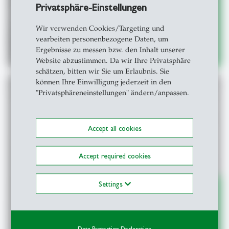
Privatsphäre-Einstellungen
Wir verwenden Cookies/Targeting und
vearbeiten personenbezogene Daten, um
Mehr
east
Ergebnisse zu messen bzw. den Inhalt unserer
Website abzustimmen. Da wir Ihre Privatsphäre
schätzen, bitten wir Sie um Erlaubnis. Sie
können Ihre Einwilligung jederzeit in den
"Privatsphäreneinstellungen" ändern/anpassen.
User Effects of Interactive Visualization in
Accept all cookies
Higher Education
Christian Spletter
Accept required cookies
Settings
Data Protection Declaration