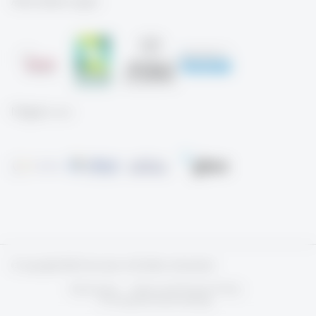
Akkreditierungen
Mitglied von
© Copyright 2026 University of St.Gallen, Switzerland
Impressum
Terms and Privacy Policy
Privatsphäreneinstellung