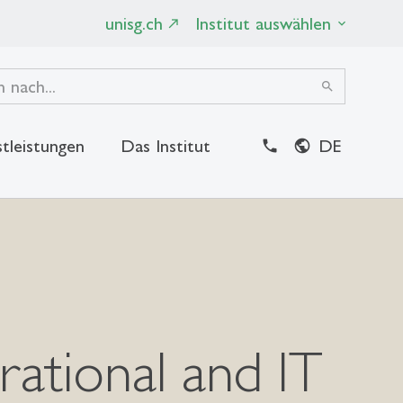
unisg.ch
Institut auswählen
search
tleistungen
Das Institut
DE
close
tional and IT