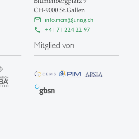
Blumenbergplatz 9
CH-9000 St.Gallen
info.mcm
@
unisg.ch
+41 71 224 22 97
Mitglied von