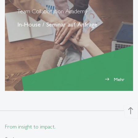
Team Collaboration Academy
In-House / Seminar auf Anfrage
Mehr
east
north
From insight to impact.