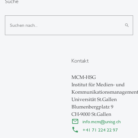
Suche
search
Kontakt
MCM-HSG
Institut für Medien- und
Kommunikationsmanagemen
Universität St.Gallen
Blumenbergplatz 9
CH-9000 St.Gallen
info.mcm
@
unisg.ch
+41 71 224 22 97