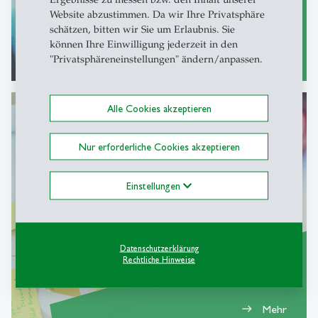
Website abzustimmen. Da wir Ihre Privatsphäre
schätzen, bitten wir Sie um Erlaubnis. Sie
können Ihre Einwilligung jederzeit in den
Mehr
east
"Privatsphäreneinstellungen" ändern/anpassen.
Alle Cookies akzeptieren
Nur erforderliche Cookies akzeptieren
Sketching at Work
In-House / Seminar auf Anfrage
Einstellungen
Datenschutzerklärung
Rechtliche Hinweise
Mehr
east