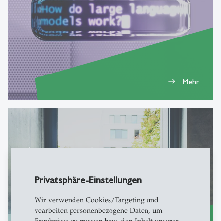
Mehr
east
Communicating Analytics
In-House / Seminar auf Anfrage
Privatsphäre-Einstellungen
Wir verwenden Cookies/Targeting und
vearbeiten personenbezogene Daten, um
Ergebnisse zu messen bzw. den Inhalt unserer